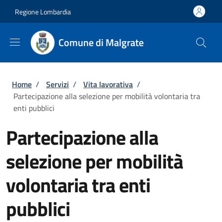
Salta al contenuto principale
Skip to footer content
Regione Lombardia
Comune di Malgrate
Briciole di pane
Home
/
Servizi
/
Vita lavorativa
/
Partecipazione alla selezione per mobilità volontaria tra
enti pubblici
Partecipazione alla
selezione per mobilità
volontaria tra enti
pubblici