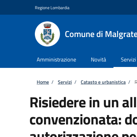
Salta al contenuto principale
Skip to footer content
Regione Lombardia
Comune di Malgrat
Amministrazione
Novità
Servizi
Briciole di pane
Home
/
Servizi
/
Catasto e urbanistica
/
R
Risiedere in un all
convenzionata: d
autorizzazione pe