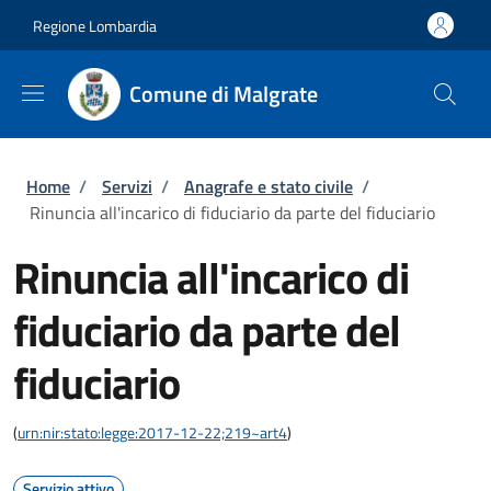
Salta al contenuto principale
Skip to footer content
Regione Lombardia
Comune di Malgrate
Briciole di pane
Home
/
Servizi
/
Anagrafe e stato civile
/
Rinuncia all'incarico di fiduciario da parte del fiduciario
Rinuncia all'incarico di
fiduciario da parte del
fiduciario
(
urn:nir:stato:legge:2017-12-22;219~art4
)
Servizio attivo