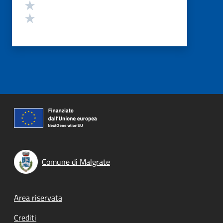
Valuta 2 stelle su 5
Valuta 1 stelle su 5
Comune di Malgrate
Footer menu
Area riservata
Crediti