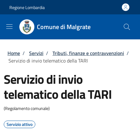
Salta al contenuto principale
Skip to footer content
Regione Lombardia
Comune di Malgrate
Briciole di pane
Home
/
Servizi
/
Tributi, finanze e contravvenzioni
/
Servizio di invio telematico della TARI
Servizio di invio
telematico della TARI
(Regolamento comunale)
Servizio attivo