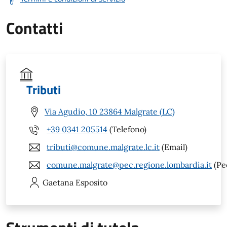
Contatti
Tributi
Via Agudio, 10 23864 Malgrate (LC)
+39 0341 205514
(Telefono)
tributi@comune.malgrate.lc.it
(Email)
comune.malgrate@pec.regione.lombardia.it
(Pe
Gaetana
Esposito