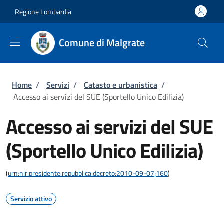
Salta al contenuto principale
Skip to footer content
Regione Lombardia
Comune di Malgrate
Briciole di pane
Home
/
Servizi
/
Catasto e urbanistica
/
Accesso ai servizi del SUE (Sportello Unico Edilizia)
Accesso ai servizi del SUE
(Sportello Unico Edilizia)
(
urn:nir:presidente.repubblica:decreto:2010-09-07;160
)
Servizio attivo