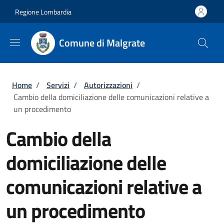
Salta al contenuto principale
Skip to footer content
Regione Lombardia
Comune di Malgrate
Briciole di pane
Home
/
Servizi
/
Autorizzazioni
/
Cambio della domiciliazione delle comunicazioni relative a
un procedimento
Cambio della
domiciliazione delle
comunicazioni relative a
un procedimento