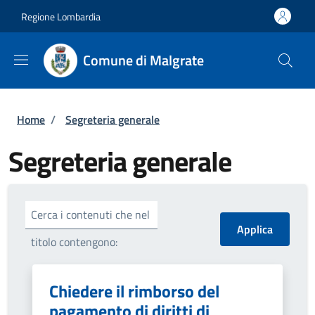
Salta al contenuto principale
Skip to footer content
Regione Lombardia
Comune di Malgrate
Briciole di pane
Home
/
Segreteria generale
Segreteria generale
Cerca i contenuti che nel
titolo contengono:
Chiedere il rimborso del
pagamento di diritti di