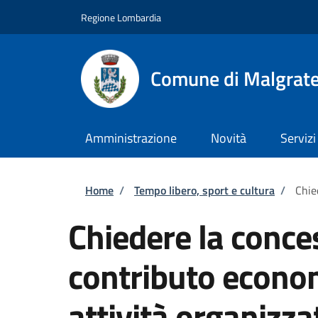
Salta al contenuto principale
Skip to footer content
Regione Lombardia
Comune di Malgrat
Amministrazione
Novità
Servizi
Briciole di pane
Home
/
Tempo libero, sport e cultura
/
Chie
Chiedere la conce
contributo econom
attività organizza