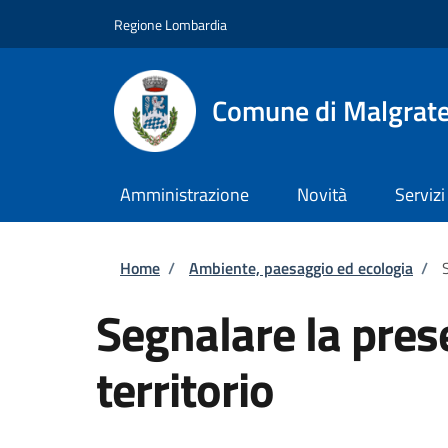
Salta al contenuto principale
Skip to footer content
Regione Lombardia
Comune di Malgrat
Amministrazione
Novità
Servizi
Briciole di pane
Home
/
Ambiente, paesaggio ed ecologia
/
Segnalare la prese
territorio