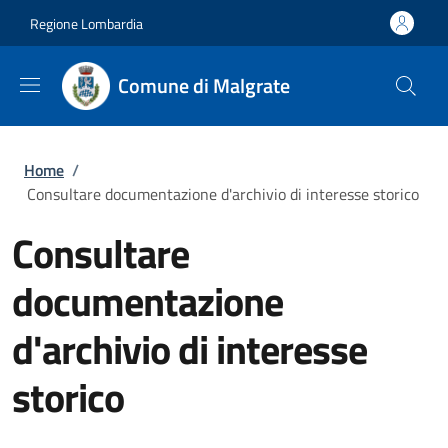
Salta al contenuto principale
Skip to footer content
Regione Lombardia
Comune di Malgrate
Briciole di pane
Home
/
Consultare documentazione d'archivio di interesse storico
Consultare
documentazione
d'archivio di interesse
storico