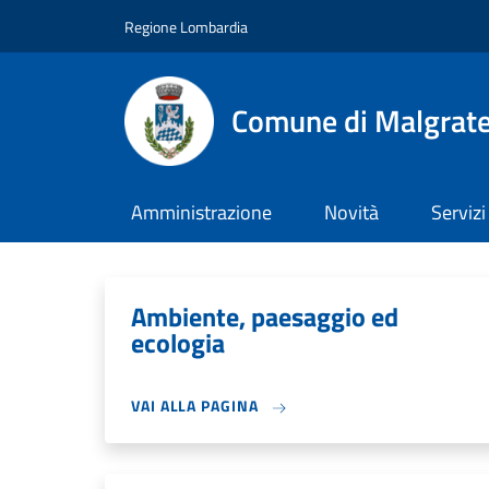
Salta al contenuto principale
Skip to footer content
Regione Lombardia
Comune di Malgrat
Amministrazione
Novità
Servizi
Ambiente, paesaggio ed
ecologia
VAI ALLA PAGINA